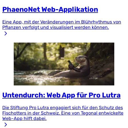
PhaenoNet Web-Applikation
Eine App, mit der Veränderungen im Blührhythmus von
Pflanzen verfolgt und visualisiert werden können.
Untendurch: Web App für Pro Lutra
Die Stiftung Pro Lutra engagiert sich für den Schutz des
Fischotters in der Schweiz. Eine von Tegonal entwickelte
Web-App hilft dabei.