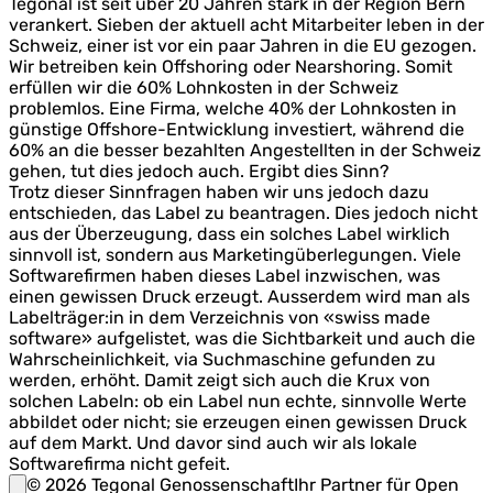
Tegonal ist seit über 20 Jahren stark in der Region Bern
verankert. Sieben der aktuell acht Mitarbeiter leben in der
Schweiz, einer ist vor ein paar Jahren in die EU gezogen.
Wir betreiben kein Offshoring oder Nearshoring. Somit
erfüllen wir die 60% Lohnkosten in der Schweiz
problemlos. Eine Firma, welche 40% der Lohnkosten in
günstige Offshore-Entwicklung investiert, während die
60% an die besser bezahlten Angestellten in der Schweiz
gehen, tut dies jedoch auch. Ergibt dies Sinn?
Trotz dieser Sinnfragen haben wir uns jedoch dazu
entschieden, das Label zu beantragen. Dies jedoch nicht
aus der Überzeugung, dass ein solches Label wirklich
sinnvoll ist, sondern aus Marketingüberlegungen. Viele
Softwarefirmen haben dieses Label inzwischen, was
einen gewissen Druck erzeugt. Ausserdem wird man als
Labelträger:in in dem Verzeichnis von «swiss made
software» aufgelistet, was die Sichtbarkeit und auch die
Wahrscheinlichkeit, via Suchmaschine gefunden zu
werden, erhöht. Damit zeigt sich auch die Krux von
solchen Labeln: ob ein Label nun echte, sinnvolle Werte
abbildet oder nicht; sie erzeugen einen gewissen Druck
auf dem Markt. Und davor sind auch wir als lokale
Softwarefirma nicht gefeit.
©
2026
Tegonal Genossenschaft
Ihr Partner für Open